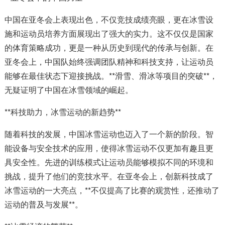
中国在亚冬会上表现出色，不仅竞技成绩亮眼，更在冰雪设
施和运动员培养方面展现出了强大的实力。这不仅仅是国家
的体育策略成功，更是一种从历史到现代的传承与创新。在
亚冬会上，中国队始终强调团队精神和科技支持，让运动员
能够在最佳状态下迎接挑战。**滑雪、滑冰等项目的突破**，
无疑证明了中国在冰雪领域的崛起。
**科技助力，冰雪运动的新趋势**
随着科技的发展，中国冰雪运动也迈入了一个新的阶段。智
能设备与安全技术的应用，使得冰雪运动不仅更加有趣且更
具安全性。先进的训练模式让运动员能够模拟不同的环境和
挑战，提升了他们的竞技水平。在亚冬会上，创新科技成了
冰雪运动的一大亮点，**不仅提高了比赛的观赏性，还推动了
运动的普及与发展**。