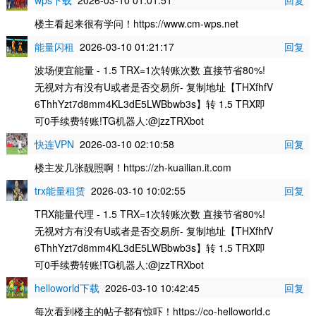
wps下载
2026-03-10 01:01:51
回复
楼主看起来很有学问！https://www.cm-wps.net
能量闪租
2026-03-10 01:21:17
回复
波场便宜能量 - 1.5 TRX=1次转账次数 直接节省80%!
无视对方有没有U或者是否交易所- 复制地址【THXfhfV
6ThhYzt7d8mm4KL3dE5LWBbwb3s】转 1.5 TRX即
可0手续费转账!TG机器人:@jzzTRXbot
快连VPN
2026-03-10 02:10:58
回复
楼主发几张靓照啊！https://zh-kuailian.it.com
trx能量租赁
2026-03-10 10:02:55
回复
TRX能量代理 - 1.5 TRX=1次转账次数 直接节省80%!
无视对方有没有U或者是否交易所- 复制地址【THXfhfV
6ThhYzt7d8mm4KL3dE5LWBbwb3s】转 1.5 TRX即
可0手续费转账!TG机器人:@jzzTRXbot
helloworld下载
2026-03-10 10:42:45
回复
每次看到楼主的帖子都有惊吓！https://co-helloworld.c