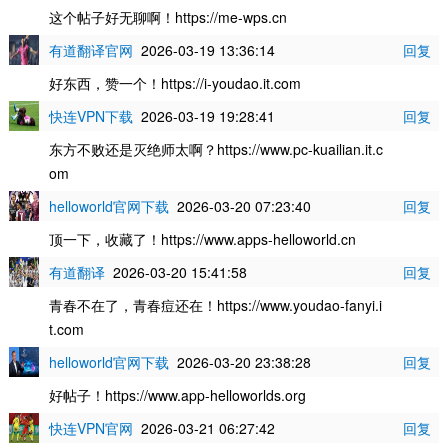
这个帖子好无聊啊！https://me-wps.cn
有道翻译官网
2026-03-19 13:36:14
回复
好东西，赞一个！https://i-youdao.it.com
快连VPN下载
2026-03-19 19:28:41
回复
东方不败还是灭绝师太啊？https://www.pc-kuailian.it.c
om
helloworld官网下载
2026-03-20 07:23:40
回复
顶一下，收藏了！https://www.apps-helloworld.cn
有道翻译
2026-03-20 15:41:58
回复
青春不在了，青春痘还在！https://www.youdao-fanyi.i
t.com
helloworld官网下载
2026-03-20 23:38:28
回复
好帖子！https://www.app-helloworlds.org
快连VPN官网
2026-03-21 06:27:42
回复