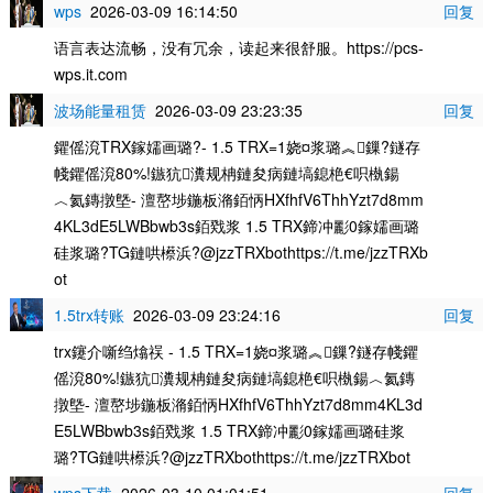
wps
2026-03-09 16:14:50
回复
语言表达流畅，没有冗余，读起来很舒服。https://pcs-
wps.it.com
波场能量租赁
2026-03-09 23:23:35
回复
鑺傜渷TRX鎵嬬画璐?- 1.5 TRX=1娆¤浆璐︽鏁?鐩存
帴鑺傜渷80%!鏃犺瀵规柟鏈夋病鏈塙鎴栬€呮槸鍚
︿氦鏄撴墍- 澶嶅埗鍦板潃銆怲HXfhfV6ThhYzt7d8mm
4KL3dE5LWBbwb3s銆戣浆 1.5 TRX鍗冲彲0鎵嬬画璐
硅浆璐?TG鏈哄櫒浜?@jzzTRXbothttps://t.me/jzzTRXb
ot
1.5trx转账
2026-03-09 23:24:16
回复
trx鑳介噺绉熻祦 - 1.5 TRX=1娆¤浆璐︽鏁?鐩存帴鑺
傜渷80%!鏃犺瀵规柟鏈夋病鏈塙鎴栬€呮槸鍚︿氦鏄
撴墍- 澶嶅埗鍦板潃銆怲HXfhfV6ThhYzt7d8mm4KL3d
E5LWBbwb3s銆戣浆 1.5 TRX鍗冲彲0鎵嬬画璐硅浆
璐?TG鏈哄櫒浜?@jzzTRXbothttps://t.me/jzzTRXbot