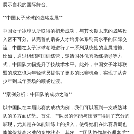
展示自我的国际舞台。
**中国女子冰球的战略发展**
中国女子冰球队所取得的初步成功，与其长期以来的战略投
入密不可分。从完善的后备人才培养体系到高水平的国际交
流，中国在女子冰球领域进行了一系列系统性的发展措施。
比如，通过组织跨国训练营，邀请国外优秀教练指导等方
式，中国队大幅提升了技战术水平。此外，中国女子冰球联
盟的成立也为年轻球员提供了更多的比赛机会，实现了从青
少年到成年赛场的顺畅过渡。
**案例分析：中国队的成功之道**
以中国队在本届比赛的成功为例，我们可以看到一支成熟球
队的多方面优势。首先，**队员的体能与技能**得到了充分的
展现，尤其是在体能训练上的投入，使得她们在比赛后期也
能够保持高水准的竞技状态。其次，**团队协作与心理素质**