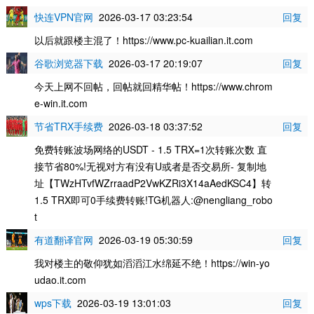
快连VPN官网
2026-03-17 03:23:54
回复
以后就跟楼主混了！https://www.pc-kuailian.it.com
谷歌浏览器下载
2026-03-17 20:19:07
回复
今天上网不回帖，回帖就回精华帖！https://www.chrom
e-win.it.com
节省TRX手续费
2026-03-18 03:37:52
回复
免费转账波场网络的USDT - 1.5 TRX=1次转账次数 直
接节省80%!无视对方有没有U或者是否交易所- 复制地
址【TWzHTvfWZrraadP2VwKZRi3X14aAedKSC4】转
1.5 TRX即可0手续费转账!TG机器人:@nengliang_robo
t
有道翻译官网
2026-03-19 05:30:59
回复
我对楼主的敬仰犹如滔滔江水绵延不绝！https://win-yo
udao.it.com
wps下载
2026-03-19 13:01:03
回复