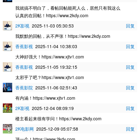
我就搞不明白了，看帖回帖能死人么，居然只有我这么
认真的在回帖！https://www.2kdy.com
2K影视
2025-11-03 05:30:53
回复
我默默的回帖，从不声张！https://www.2kdy.com
香蕉影视
2025-11-04 10:38:03
回复
大神好强大！https://www.xjtv1.com
香蕉影视
2025-11-05 19:32:15
回复
太邪乎了吧？https://www.xjtv1.com
香蕉影院
2025-11-06 02:51:43
回复
有内涵！https://www.xjtv1.com
2K影视
2025-12-04 08:09:19
回复
楼主看起来很有学问！https://www.2kdy.com
2K电影网
2025-12-09 05:07:58
回复
顶一个！https://www.2kdy.com