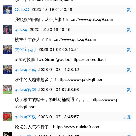
QuickQ
2025-12-19 01:40:46
回复
我默默的回帖，从不声张！https://www.quickq9.com
quickq
2025-12-20 18:49:46
回复
楼主今年多大了？https://www.quickq9.com
支付宝代付
2026-01-02 00:15:21
回复
ai实时换脸 TeleGram@odiodihttps://t.me/odiodi
quickq下载
2026-01-03 11:28:12
回复
吹牛的人越来越多了！https://www.quickq9.com
quickq官网
2026-01-04 07:53:56
回复
读了楼主的帖子，顿时马桶就通了。。。https://www.q
uickq9.com
quickq下载
2026-01-07 18:45:57
回复
论坛的人气不行了！https://www.quickq9.com