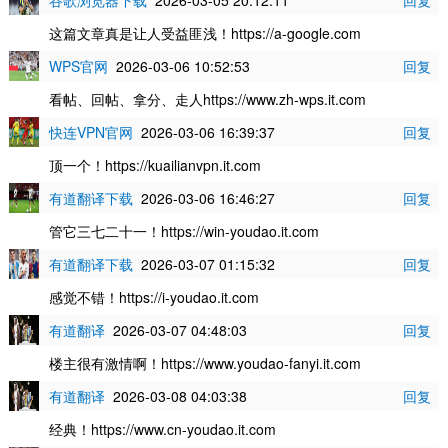
谷歌浏览器下载
2026-03-05 20:12:11
回复
这篇文章真是让人受益匪浅！https://a-google.com
WPS官网
2026-03-06 10:52:53
回复
看帖、回帖、拿分、走人https://www.zh-wps.it.com
快连VPN官网
2026-03-06 16:39:37
回复
顶一个！https://kuailianvpn.it.com
有道翻译下载
2026-03-06 16:46:27
回复
管它三七二十一！https://win-youdao.it.com
有道翻译下载
2026-03-07 01:15:32
回复
感觉不错！https://i-youdao.it.com
有道翻译
2026-03-07 04:48:03
回复
楼主很有激情啊！https://www.youdao-fanyi.it.com
有道翻译
2026-03-08 04:03:38
回复
经典！https://www.cn-youdao.it.com