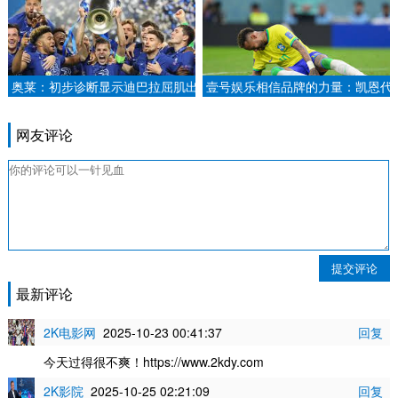
附加赛.
奥莱：初步诊断显示迪巴拉屈肌出
壹号娱乐相信品牌的力量：凯恩代
现问题，可能退出阿根廷名单.
表英格兰出场105次，并列排名队
史第9位.
网友评论
提交评论
最新评论
2K电影网
2025-10-23 00:41:37
回复
今天过得很不爽！https://www.2kdy.com
2K影院
2025-10-25 02:21:09
回复