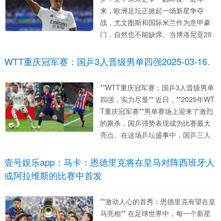
来，欧洲足坛正掀起一场新星争夺
战，尤文图斯和国际米兰作为意甲豪
门，自然也不能缺席。当博洛尼亚20
岁的年轻前锋卡斯特罗凭借在本赛季
一系列优异表现崭露头角后，这两家
WTT重庆冠军赛：国乒3人晋级男单四强2025-03-16.
俱乐部迅速展开竞购角逐，意在将这
颗冉冉升起的新星收入麾下。这场转...
**WTT重庆冠军赛：国乒3人晋级男单
四强，实力尽显** 近日，**2025年WT
T重庆冠军赛**男单赛场上迎来了激烈
的厮杀，国乒强势表现成为比赛最大
亮点。在这场乒坛盛事中，国乒三人
——**樊振东、马龙、王楚钦**成功突
围，携手晋级四强，再次用行动证明
壹号娱乐app：马卡：恩德里克将在皇马对阵西班牙人
了中国乒乓球队在国际舞台上的霸主
或阿拉维斯的比赛中首发
地位。这一...
**激动人心的首秀：恩德里克有望在皇
马亮相** 在足球世界中，每一个新星