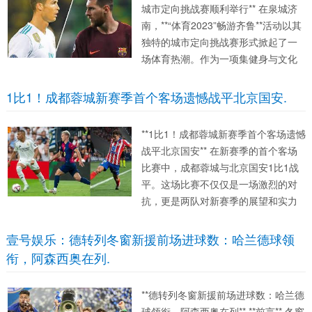
城市定向挑战赛顺利举行** 在泉城济
南，**“体育2023”畅游齐鲁**活动以其
独特的城市定向挑战赛形式掀起了一
场体育热潮。作为一项集健身与文化
体验于一体的赛事，本次活动吸引了
全国各地众多体育爱好者和旅游达
1比1！成都蓉城新赛季首个客场遗憾战平北京国安.
人。在这座蕴含浓厚历史与现代气息
的城市中，...
**1比1！成都蓉城新赛季首个客场遗憾
战平北京国安** 在新赛季的首个客场
比赛中，成都蓉城与北京国安1比1战
平。这场比赛不仅仅是一场激烈的对
抗，更是两队对新赛季的展望和实力
的较量。本文旨在探讨成都蓉城在这
场对决中的表现，并分析这次比赛对
壹号娱乐：德转列冬窗新援前场进球数：哈兰德球领
未来赛季的影响。 **赛前准备与队伍
衔，阿森西奥在列.
分析**壹号娱乐...
**德转列冬窗新援前场进球数：哈兰德
球领衔，阿森西奥在列** **前言** 冬窗