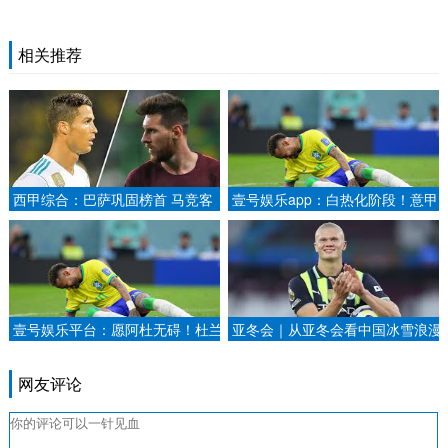
相关推荐
西甲综合：巴萨巩固榜首 马竞客
壹号娱乐app：白热化阶段！意甲
场完胜.
争四3队齐刷刷1-0赢球，蓝鹰紫
百合米兰将遇强敌.
壹号娱乐平台：愿阿杜无碍！杜兰
亚冬会｜从亚冬会看中国冰雪浪漫
特11中5得11分7板1助1断 90度崴
新华社.
脚伤退让人揪心.
网友评论