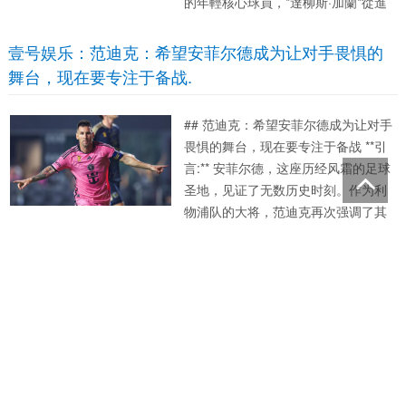
的年輕核心球員，*達柳斯·加蘭*從進
入聯盟那一天起就被賦予了巨大的期
望。雖然他的職業生涯早期曾受到質
壹号娱乐：范迪克：希望安菲尔德成为让对手畏惧的
疑，但如今他不僅逐漸擺脫了這些聲
舞台，现在要专注于备战.
音，還以出色的表現再次證...
## 范迪克：希望安菲尔德成为让对手
畏惧的舞台，现在要专注于备战 **引
言:** 安菲尔德，这座历经风霜的足球
圣地，见证了无数历史时刻。作为利
物浦队的大将，范迪克再次强调了其
重要性，并表达了他希望将这里打造
成让所有对手**畏惧**的舞台的愿景。
范登贝尔赫：若未来两三年表现好，我有机会重返利
同时，他也谈到了球队目前的备战情
物浦担任首发.
况，这对于即将到来...
**范登贝尔赫：若未来两三年表现好，
我有机会重返利物浦担任首发** 对于
一名年轻球员来说，职业生涯总是充
满挑战与机遇。利物浦的前锋“小将”范