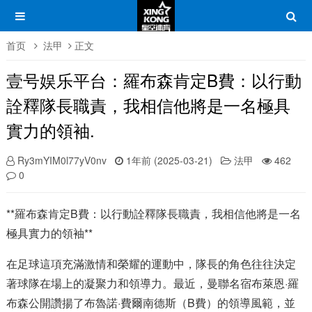
首页
法甲
正文
壹号娱乐平台：羅布森肯定B費：以行動
詮釋隊長職責，我相信他將是一名極具
實力的領袖.
Ry3mYIM0l77yV0nv
1年前 (2025-03-21)
法甲
462
0
**羅布森肯定B費：以行動詮釋隊長職責，我相信他將是一名
極具實力的領袖**
在足球這項充滿激情和榮耀的運動中，隊長的角色往往決定
著球隊在場上的凝聚力和領導力。最近，曼聯名宿布萊恩·羅
布森公開讚揚了布魯諾·費爾南德斯（B費）的領導風範，並