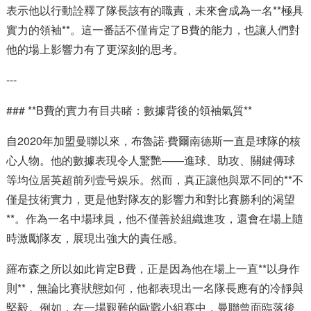
表示他以行動詮釋了隊長該有的職責，未來會成為一名**極具
實力的領袖**。這一番話不僅肯定了B費的能力，也讓人們對
他的場上影響力有了更深刻的思考。
---
### **B費的實力有目共睹：數據背後的領袖氣質**
自2020年加盟曼聯以來，布魯諾·費爾南德斯一直是球隊的核
心人物。他的數據表現令人驚艷——進球、助攻、關鍵傳球
等均位居英超前列壹号娱乐。然而，真正讓他與眾不同的**不
僅是技術實力，更是他對隊友的影響力和對比賽勝利的渴望
**。作為一名中場球員，他不僅善於組織進攻，還會在場上隨
時激勵隊友，展現出強大的責任感。
羅布森之所以如此肯定B費，正是因為他在場上一直**以身作
則**，無論比賽狀態如何，他都表現出一名隊長應有的冷靜與
堅毅。例如，在一場艱難的歐戰小組賽中，曼聯曾面臨落後