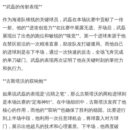
**武磊的传射表现**
作为海港队锋线的关键球员，武磊在本场比赛中贡献了一传
一射。他的**进攻创造力**在比赛中展露无遗。开场后，武磊
展现出了出色的跑位和敏锐的**嗅觉**。第一个进球来源于他
在禁区前沿的一次精准直塞，助攻队友打破僵局。而他自己
的进球则是在下半场，通过一次快速的反击，全场飞奔完成
的单刀破门。武磊的表现再次证明了他在关键时刻的掌控力
和执行力。
**古斯塔沃的双响炮**
如果说武磊的表现是“点睛之笔”，那么古斯塔沃的两粒进球则
是本场比赛的“定海神针”。在中场组织中，古斯塔沃发挥了他
核心的作用，而他的**双响**也确保了胜利的稳固。比赛进行
到上半场中段，他利用一次任意球机会，将球轰入对方球
门，展示出他超凡的技术和心理素质。下半场，他再度破