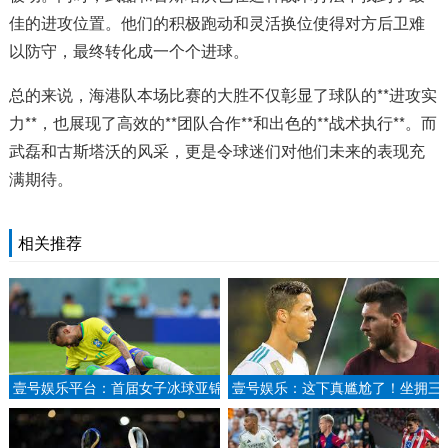
佳的进攻位置。他们的积极跑动和灵活换位使得对方后卫难
以防守，最终转化成一个个进球。
总的来说，海港队本场比赛的大胜不仅彰显了球队的**进攻实
力**，也展现了高效的**团队合作**和出色的**战术执行**。而
武磊和古斯塔沃的风采，更是令球迷们对他们未来的表现充
满期待。
相关推荐
壹号娱乐平台：首届女子冰球亚锦
壹号娱乐：这下真尴尬了！坐拥三
赛开赛 中国队迎“开门红”新华网.
巨头的76人明日若输球 就将无缘
附加赛.