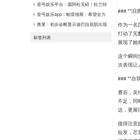
维、迪亚洛.
壹号娱乐平台：愿阿杜无碍！杜兰特
### *
11中5得11分7板1助1断 90度崴脚伤退
壹号娱乐app：帕雷德斯：希望全力
让人揪心.
以赴对巴西踢出最佳水平 球队没因伤
奥莱：初步诊断显示迪巴拉屈肌出现
作为一名
打动了无
病受影响.
问题，可能退出阿根廷名单.
标签列表
展现了她
这个瞬间
次表现让
### *
赛后，吴
不足，同
达，更展
值得注意
短发，尽