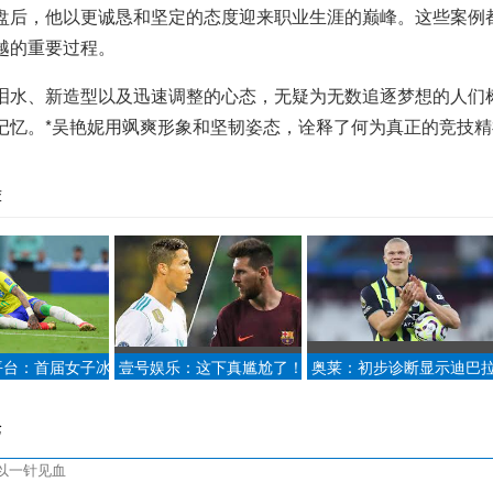
盘后，他以更诚恳和坚定的态度迎来职业生涯的巅峰。这些案例
越的重要过程。
泪水、新造型以及迅速调整的心态，无疑为无数追逐梦想的人们
记忆。*吴艳妮用飒爽形象和坚韧姿态，诠释了何为真正的竞技精
荐
平台：首届女子冰
壹号娱乐：这下真尴尬了！
奥莱：初步诊断显示迪巴
赛 中国队迎“开
坐拥三巨头的76人明日若输
屈肌出现问题，可能退出
网.
球 就将无缘附加赛.
根廷名单.
论