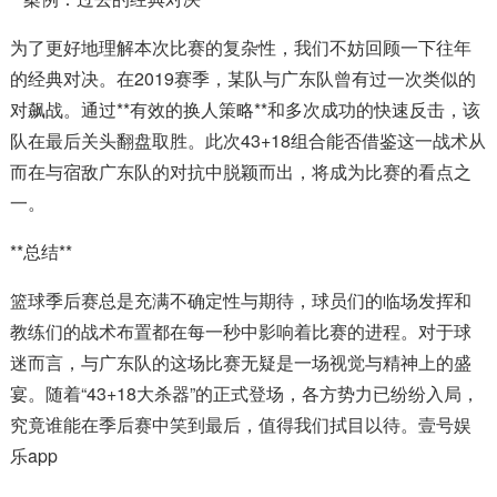
为了更好地理解本次比赛的复杂性，我们不妨回顾一下往年
的经典对决。在2019赛季，某队与广东队曾有过一次类似的
对飙战。通过**有效的换人策略**和多次成功的快速反击，该
队在最后关头翻盘取胜。此次43+18组合能否借鉴这一战术从
而在与宿敌广东队的对抗中脱颖而出，将成为比赛的看点之
一。
**总结**
篮球季后赛总是充满不确定性与期待，球员们的临场发挥和
教练们的战术布置都在每一秒中影响着比赛的进程。对于球
迷而言，与广东队的这场比赛无疑是一场视觉与精神上的盛
宴。随着“43+18大杀器”的正式登场，各方势力已纷纷入局，
究竟谁能在季后赛中笑到最后，值得我们拭目以待。壹号娱
乐app