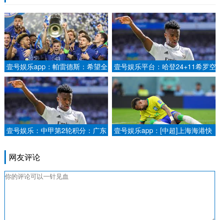
壹号娱乐app：帕雷德斯：希望全
壹号娱乐平台：哈登24+11希罗空
力以赴对巴西踢出最佳水平 球队
砍31分 博格丹30+11快船胜热火.
没因伤病受影响.
壹号娱乐：中甲第2轮积分：广东
壹号娱乐app：[中超]上海海港快
广州豹、陕西联合爆发，冲超形势
速反击 莱昂纳多低射锁定胜局.
扑朔迷离.
网友评论