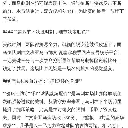
分，而马刺则在防守端表现出色，通过抢断与快速反击不断
追分。本节结束时，双方仅相差4分，为比赛的最后一节埋下
了伏笔。
#### **第四节：决胜时刻，细节决定胜负**
决战时刻，两队都拼尽全力。鹈鹕的锡安连续强攻篮下，而
马刺队则由文班亚马与德文·瓦塞尔联手回应壹号娱乐平台。
一记关键三分与一次致命抢断最终帮助马刺惊险逆转比分，
锁定了胜局。这场比赛无疑是一场名副其实的视觉盛宴。
### **技术层面分析：马刺逆转的关键**
**侵略性防守**和**球队默契配合**是马刺本场比赛能够顶住
鹈鹕强势进攻的关键。从防守效率来看，马刺在下半场明显
提升了施压策略，尤其是在对锡安的限制上采取了双人包
夹。同时，**文班亚马全场砍下30分、12篮板、4封盖的豪华
数据**，几乎是以一己之力撑起球队的攻防两端。相比之下，