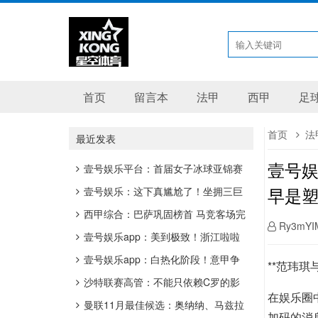
首页
留言本
法甲
西甲
足
首页
法
最近发表
壹号
壹号娱乐平台：首届女子冰球亚锦赛
早是塑
开赛 中国队迎“开门红”新华网.
壹号娱乐：这下真尴尬了！坐拥三巨
头的76人明日若输球 就将无缘附加赛.
西甲综合：巴萨巩固榜首 马竞客场完
Ry3mYI
胜.
壹号娱乐app：美到极致！浙江啦啦
队版李羲承进行曲 堪称啦啦队界的天
壹号娱乐app：白热化阶段！意甲争
**范玮琪
花板！.
四3队齐刷刷1-0赢球，蓝鹰紫百合米兰
沙特联赛高管：不能只依赖C罗的影
在娱乐圈
将遇强敌.
响力；亿买维尼修斯夸张了.
曼联11月最佳候选：奥纳纳、马兹拉
加码的消