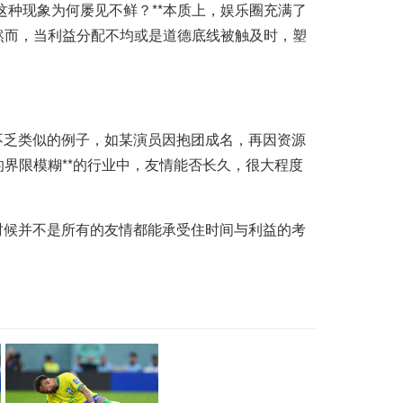
种现象为何屡见不鲜？**本质上，娱乐圈充满了
然而，当利益分配不均或是道德底线被触及时，塑
不乏类似的例子，如某演员因抱团成名，再因资源
的界限模糊**的行业中，友情能否长久，很大程度
时候并不是所有的友情都能承受住时间与利益的考
。