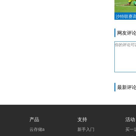
沙特联赛
C罗的影
斯夸张了.
网友评
最新评
产品
支持
活动
云存储a
新手入门
买一