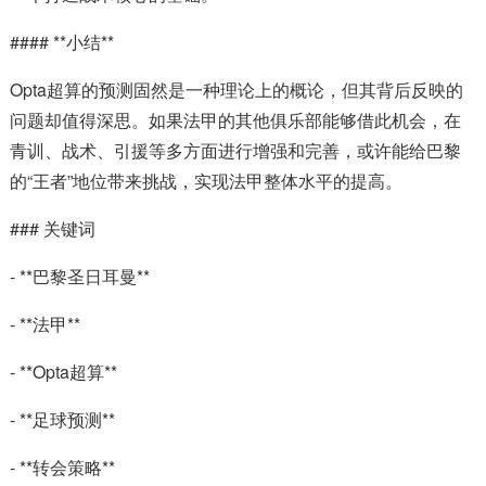
#### **小结**
Opta超算的预测固然是一种理论上的概论，但其背后反映的
问题却值得深思。如果法甲的其他俱乐部能够借此机会，在
青训、战术、引援等多方面进行增强和完善，或许能给巴黎
的“王者”地位带来挑战，实现法甲整体水平的提高。
### 关键词
- **巴黎圣日耳曼**
- **法甲**
- **Opta超算**
- **足球预测**
- **转会策略**