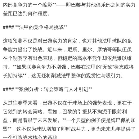
内部竞争力的一个缩影**——即巴黎与其他俱乐部之间的实力
差距已达到何种程度。
#### **法甲的竞争格局挑战**
这项预测不仅是对巴黎实力的肯定，也对其他法甲球队的竞
争能力提出了挑战。近年来，尼斯、里尔、摩纳哥等队伍虽
在个别赛季有出色表现，但稳定的高水平竞争却依然难以维
持。**如果联赛竞争力不增强，巴黎在法甲的“无敌”状态或将
长期持续**，这无疑将削减法甲整体的观赏性与吸引力。
#### **案例分析：转会策略与人才引进**
从过往赛季来看，巴黎不仅在于球场上的强势表现，更在于
它独到的转会策略。譬如，巴黎的引援从不拘泥于眼前利
益，而是着眼于未来发展。**一个典型的例子便是姆巴佩的加
盟**，这不仅为球队增加了即时战斗力，更为未来几年提供了
一个打造战术核心的基础。