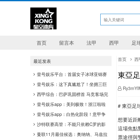
首页
留言本
法甲
西甲
足
首页
西
最近发表
東亞足
壹号娱乐平台：首届女子冰球亚锦赛
开赛 中国队迎“开门红”新华网.
壹号娱乐：这下真尴尬了！坐拥三巨
Ry3mYI
头的76人明日若输球 就将无缘附加赛.
西甲综合：巴萨巩固榜首 马竞客场完
胜.
壹号娱乐app：美到极致！浙江啦啦
# 東亞
队版李羲承进行曲 堪称啦啦队界的天
壹号娱乐app：白热化阶段！意甲争
想要近距
花板！.
四3队齐刷刷1-0赢球，蓝鹰紫百合米兰
沙特联赛高管：不能只依赖C罗的影
這場焦點
将遇强敌.
响力；亿买维尼修斯夸张了.
曼联11月最佳候选：奥纳纳、马兹拉
票途徑與