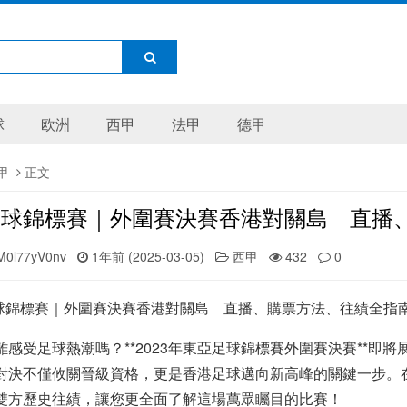
球
欧洲
西甲
法甲
德甲
甲
正文
球錦標賽｜外圍賽決賽香港對關島 直播、
M0l77yV0nv
1年前 (2025-03-05)
西甲
432
0
足球錦標賽｜外圍賽決賽香港對關島 直播、購票方法、往績全指
離感受足球熱潮嗎？**2023年東亞足球錦標賽外圍賽決賽**即
對決不僅攸關晉級資格，更是香港足球邁向新高峰的關鍵一步。
雙方歷史往績，讓您更全面了解這場萬眾矚目的比賽！