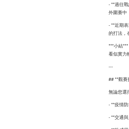
- **
外圍賽中
- **
的打法，
***小
看似實力
---
## **
無論您選
- **
- **