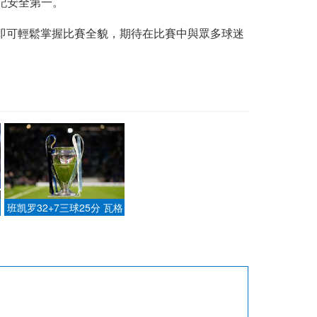
謹記安全第一。
即可輕鬆掌握比賽全貌，期待在比賽中與眾多球迷
班凯罗32+7三球25分 瓦格
分
纳26分魔术险胜黄蜂.
四