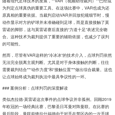
随着现代足球技术的发展，**VAR（视频助理裁判）**已经成
为判定点球真伪的重要工具。在这场比赛中，VAR也成为还
原真相的重要依据。当裁判启动VAR并回放犯规细节时，慢
动作显示对方的铲球并未准确碰到足球，而是直接接触了莫
雷诺的脚部，这与莫雷诺赛后直接的“力道十足”表述完全吻
合。这种技术为裁判提供了重要的辅助依据，也减少了误判
的可能性。
然而，尽管有VAR这样的“冷冰冰”的技术介入，点球判罚依然
无法完全脱离主观判断。尤其是对于身体接触的判断，往往
需要裁判结合**“动作力度”和“接触位置”**做出综合裁量。这也
让点球始终成为裁判执法中最具争议性的一环。
### 案例分析：点球判罚的深度解读
类似杰拉德-莫雷诺这次事件的点球争议并非孤例。回顾2019
年欧冠的一场经典比赛，巴黎圣日耳曼对阵曼联。在比赛的
最后阶段，曼联前锋拉什福德由于对手在禁区内的一次手球