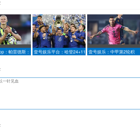
荐
pp：帕雷德斯：
壹号娱乐平台：哈登24+11
壹号娱乐：中甲第2轮积
以赴对巴西踢出最
希罗空砍31分 博格丹
分：广东广州豹、陕西联
队没因伤病受影
30+11快船胜热火.
爆发，冲超形势扑朔迷离.
论
论