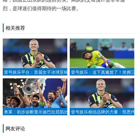
烈，是球迷们值得期待的一场比赛。
相关推荐
壹号娱乐平台：首届女子冰球亚锦
壹号娱乐：这下真尴尬了！坐拥三
赛开赛 中国队迎“开门红”新华网.
巨头的76人明日若输球 就将无缘
附加赛.
奥莱：初步诊断显示迪巴拉屈肌出
壹号娱乐相信品牌的力量：凯恩代
现问题，可能退出阿根廷名单.
表英格兰出场105次，并列排名队
史第9位.
网友评论