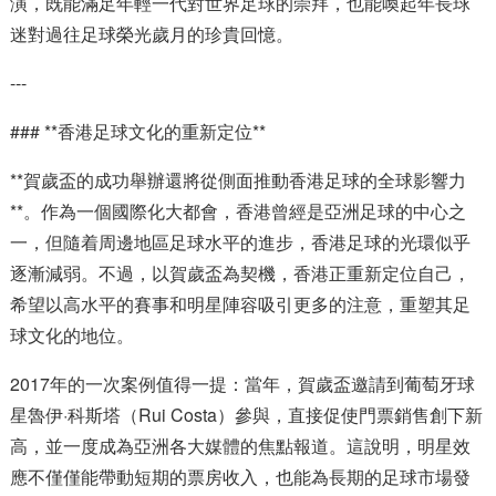
演，既能滿足年輕一代對世界足球的崇拜，也能喚起年長球
迷對過往足球榮光歲月的珍貴回憶。
---
### **香港足球文化的重新定位**
**賀歲盃的成功舉辦還將從側面推動香港足球的全球影響力
**。作為一個國際化大都會，香港曾經是亞洲足球的中心之
一，但隨着周邊地區足球水平的進步，香港足球的光環似乎
逐漸減弱。不過，以賀歲盃為契機，香港正重新定位自己，
希望以高水平的賽事和明星陣容吸引更多的注意，重塑其足
球文化的地位。
2017年的一次案例值得一提：當年，賀歲盃邀請到葡萄牙球
星魯伊·科斯塔（Rui Costa）參與，直接促使門票銷售創下新
高，並一度成為亞洲各大媒體的焦點報道。這說明，明星效
應不僅僅能帶動短期的票房收入，也能為長期的足球市場發