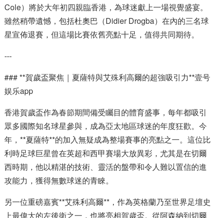
Cole）將於大年初四親臨香港，為球迷獻上一場視覺盛宴。
雖然稍帶遺憾，包括杜奧巴（Didier Drogba）在內的三名球
星宣佈退賽，但這場比賽依舊亮點十足，值得共同期待。
---
### **賀歲盃聚焦｜夏薩特與艾殊利高爾的超強吸引力**壹号
娱乐app
香港賀歲盃作為春節期間備受矚目的體育盛事，每年都吸引
眾多國際知名球星參與，成為亞太地區球迷的年度狂歡。今
年，**夏薩特**的加入無疑成為整場賽事的亮點之一。這位比
利時足球巨星曾在英超和西甲賽場大放異彩，尤其是在切爾
西時期，他以精湛的技術、靈活的盤帶和令人難以置信的進
攻能力，獲得無數球迷的青睞。
另一位重磅嘉賓**艾殊利高爾**，作為英格蘭乃至世界足壇史
上最偉大的左後衛之一，也將亮相賀歲盃。從阿森納到切爾