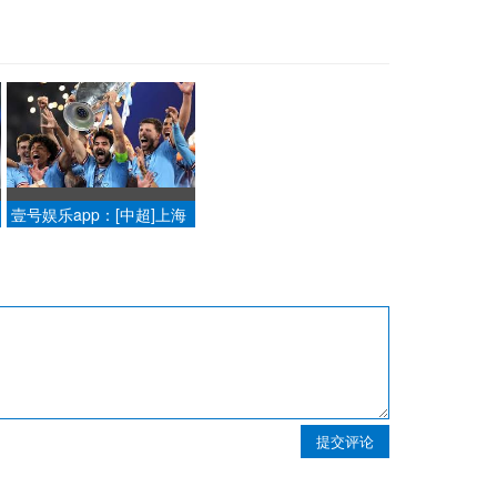
壹号娱乐app：[中超]上海
合
海港快速反击 莱昂纳多低
射锁定胜局.
提交评论