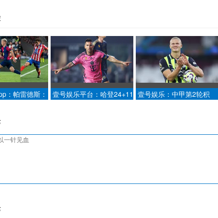
荐
pp：帕雷德斯：
壹号娱乐平台：哈登24+11
壹号娱乐：中甲第2轮积
以赴对巴西踢出最
希罗空砍31分 博格丹
分：广东广州豹、陕西联
队没因伤病受影
30+11快船胜热火.
爆发，冲超形势扑朔迷离.
论
论