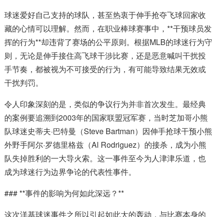
球迷爱好自己支持的球队，甚至热衷于伸手抢夺飞球回家收
藏的心情可以理解。然而，在职业棒球赛事中，**干预球员发
挥的行为**却违背了赛场的公平原则。根据MLB的球迷行为守
则，无论是伸手接住高飞球干涉比赛，还是恶意喊叫干扰投
手节奏，都被视为不可接受的行为，有可能导致结果无效或
干扰判罚。
令人印象深刻的是，类似的争议行为并非首次发生。最经典
的案例要追溯到2003年的国家联盟冠军赛，当时芝加哥小熊
队球迷史蒂夫·巴特曼（Steve Bartman）因伸手抢球干预小熊
外野手阿尔·罗德里格兹（Al Rodriguez）的接杀，成为小熊
队失掉胜利的一大导火索。这一事件至今为人津津乐道，也
成为球迷行为边界争论的代表性事件。
### **事件的影响为何如此深远？**
这次洋基球迷事件之所以引起如此大的轰动，与比赛本身的