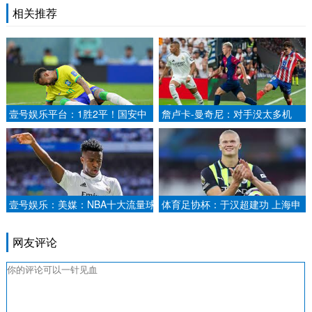
相关推荐
壹号娱乐平台：1胜2平！国安中
詹卢卡-曼奇尼：对手没太多机
超开局惨淡，塞蒂恩看齐国足伊
会，很遗憾因为定位球丢球
万，不出10轮恐下课.
壹号娱乐：美媒：NBA十大流量球
体育足协杯：于汉超建功 上海申
星，詹姆斯以6.23亿次浏览量位居
花2-0重庆铜梁龙
榜首环球时报.
网友评论