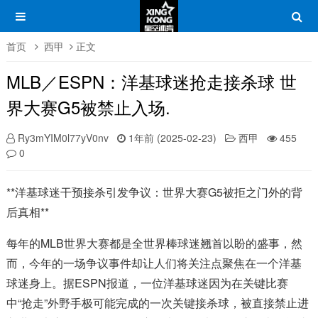
首页
西甲
正文
MLB／ESPN：洋基球迷抢走接杀球 世
界大赛G5被禁止入场.
Ry3mYIM0l77yV0nv
1年前 (2025-02-23)
西甲
455
0
**洋基球迷干预接杀引发争议：世界大赛G5被拒之门外的背
后真相**
每年的MLB世界大赛都是全世界棒球迷翘首以盼的盛事，然
而，今年的一场争议事件却让人们将关注点聚焦在一个洋基
球迷身上。据ESPN报道，一位洋基球迷因为在关键比赛
中“抢走”外野手极可能完成的一次关键接杀球，被直接禁止进